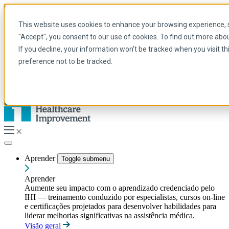
Skip to main content
My IHI
Ajuda
Doar
This website uses cookies to enhance your browsing experience, se
Portuguese
"Accept", you consent to our use of cookies. To find out more abo
Arabic
If you decline, your information won’t be tracked when you visit t
Inglês
preference not to be tracked.
Francês
Portuguese
Spanish
Aprender
Toggle submenu
Aprender
Aumente seu impacto com o aprendizado credenciado pelo
IHI — treinamento conduzido por especialistas, cursos on-line
e certificações projetados para desenvolver habilidades para
liderar melhorias significativas na assistência médica.
Visão geral