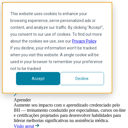
Skip to main content
My IHI
Ajuda
Doar
This website uses cookies to enhance your
Portuguese
browsing experience, serve personalized ads or
Arabic
content, and analyze our traffic. By clicking "Accept",
Inglês
you consent to our use of cookies. To find out more
Francês
Portuguese
about the cookies we use, see our
Privacy Policy
.
Spanish
If you decline, your information won’t be tracked
when you visit this website. A single cookie will be
used in your browser to remember your preference
not to be tracked.
Accept
Decline
Aprender
Toggle submenu
Aprender
Aumente seu impacto com o aprendizado credenciado pelo
IHI — treinamento conduzido por especialistas, cursos on-line
e certificações projetados para desenvolver habilidades para
liderar melhorias significativas na assistência médica.
Visão geral