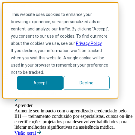
Skip to main content
My IHI
Ajuda
Doar
This website uses cookies to enhance your
Portuguese
browsing experience, serve personalized ads or
Arabic
content, and analyze our traffic. By clicking "Accept",
Inglês
you consent to our use of cookies. To find out more
Francês
Portuguese
about the cookies we use, see our
Privacy Policy
.
Spanish
If you decline, your information won’t be tracked
when you visit this website. A single cookie will be
used in your browser to remember your preference
not to be tracked.
Accept
Decline
Aprender
Toggle submenu
Aprender
Aumente seu impacto com o aprendizado credenciado pelo
IHI — treinamento conduzido por especialistas, cursos on-line
e certificações projetados para desenvolver habilidades para
liderar melhorias significativas na assistência médica.
Visão geral