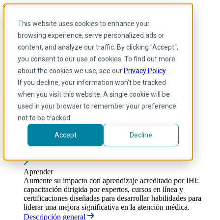
Skip to main content
Mi IHI
Ayuda
Donar
This website uses cookies to enhance your
Spanish
browsing experience, serve personalized ads or
Arabic
content, and analyze our traffic. By clicking "Accept",
Inglés
you consent to our use of cookies. To find out more
Francés
Portuguese
about the cookies we use, see our
Privacy Policy
.
Spanish
If you decline, your information won’t be tracked
when you visit this website. A single cookie will be
used in your browser to remember your preference
not to be tracked.
Accept
Decline
Aprender
Toggle submenu
Aprender
Aumente su impacto con aprendizaje acreditado por IHI:
capacitación dirigida por expertos, cursos en línea y
certificaciones diseñadas para desarrollar habilidades para
liderar una mejora significativa en la atención médica.
Descripción general