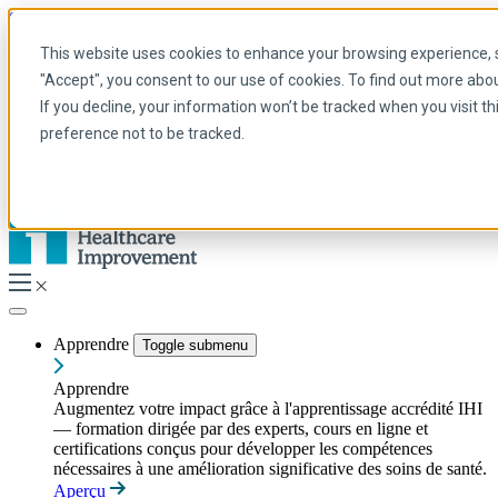
Skip to main content
My IHI
Aide
Faire un don
This website uses cookies to enhance your browsing experience, se
French
"Accept", you consent to our use of cookies. To find out more abo
Arabic
If you decline, your information won’t be tracked when you visit t
Anglais
preference not to be tracked.
Français
Portuguese
Spanish
Apprendre
Toggle submenu
Apprendre
Augmentez votre impact grâce à l'apprentissage accrédité IHI
— formation dirigée par des experts, cours en ligne et
certifications conçus pour développer les compétences
nécessaires à une amélioration significative des soins de santé.
Aperçu