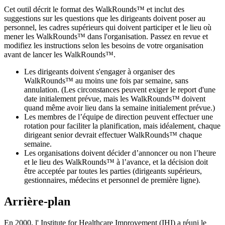
Cet outil décrit le format des WalkRounds™ et inclut des
suggestions sur les questions que les dirigeants doivent poser au
personnel, les cadres supérieurs qui doivent participer et le lieu où
mener les WalkRounds™ dans l'organisation. Passez en revue et
modifiez les instructions selon les besoins de votre organisation
avant de lancer les WalkRounds™.
Les dirigeants doivent s'engager à organiser des
WalkRounds™ au moins une fois par semaine, sans
annulation. (Les circonstances peuvent exiger le report d'une
date initialement prévue, mais les WalkRounds™ doivent
quand même avoir lieu dans la semaine initialement prévue.)
Les membres de l’équipe de direction peuvent effectuer une
rotation pour faciliter la planification, mais idéalement, chaque
dirigeant senior devrait effectuer WalkRounds™ chaque
semaine.
Les organisations doivent décider d’annoncer ou non l’heure
et le lieu des WalkRounds™ à l’avance, et la décision doit
être acceptée par toutes les parties (dirigeants supérieurs,
gestionnaires, médecins et personnel de première ligne).
Arrière-plan
En 2000, l' Institute for Healthcare Improvement (IHI) a réuni le