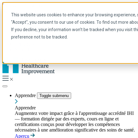
Skip to main content
My IHI
Aide
Faire un don
This website uses cookies to enhance your browsing experience, se
French
"Accept", you consent to our use of cookies. To find out more abo
Arabic
If you decline, your information won’t be tracked when you visit t
Anglais
preference not to be tracked.
Français
Portuguese
Spanish
Apprendre
Toggle submenu
Apprendre
Augmentez votre impact grâce à l'apprentissage accrédité IHI
— formation dirigée par des experts, cours en ligne et
certifications conçus pour développer les compétences
nécessaires à une amélioration significative des soins de santé.
Aperçu