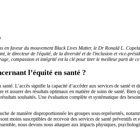
ons en faveur du mouvement Black Lives Matter, le Dr Ronald L. Copelan
nt, le directeur de l'équité, de la diversité et de l'inclusion et vice-prési
e, compassion et intégrité est la clé pour tirer le meilleur parti de ce
ncernant l’équité en santé ?
en santé. L’accès signifie la capacité d’accéder aux services de santé e
re et assurer des résultats optimaux en matière de soins de santé. Bien qu
 les résultats souhaités. Une évaluation complète et systématique des besoi
e de manière disproportionnée les groupes sous-représentés, notamme
ont moins susceptibles de recevoir des services de santé préventifs et r
 Ensemble, nous devons nous attaquer aux impacts physiques, psychologi