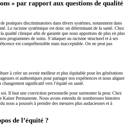
ons » par rapport aux questions de qualité
 et de pratiques discriminatoires dans divers systèmes, notamment dans
 santé. Le racisme systémique est donc un déterminant de la santé. Chez
a qualité clinique afin de garantir que nous apportons de plus en plus
nos programmes de soins. S’attaquer au racisme structurel et à ses
a réticence est compréhensible mais inacceptable. On ne peut pas
uer à créer un avenir meilleur et plus équitable pour les générations
rageuses et authentiques pour partager nos expériences et nous aligner
n changement significatif vers l’équité en santé.
 soi. Il faut une conviction personnelle pour surmonter la peur. Chez
de Kaiser Permanente. Nous avons entendu de nombreuses histoires
endu nous a poussés à prendre des mesures plus audacieuses et à
opos de l’équité ?