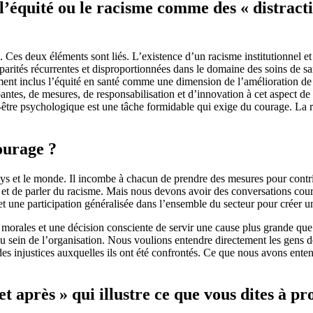
’équité ou le racisme comme des « distracti
ts. Ces deux éléments sont liés. L’existence d’un racisme institutionnel
disparités récurrentes et disproportionnées dans le domaine des soins de
ent inclus l’équité en santé comme une dimension de l’amélioration de l
tes, de mesures, de responsabilisation et d’innovation à cet aspect de 
bien-être psychologique est une tâche formidable qui exige du courage. L
ourage ?
ys et le monde. Il incombe à chacun de prendre des mesures pour contrib
re et de parler du racisme. Mais nous devons avoir des conversations cou
 et une participation généralisée dans l’ensemble du secteur pour créer u
 morales et une décision consciente de servir une cause plus grande que
 sein de l’organisation. Nous voulions entendre directement les gens 
 des injustices auxquelles ils ont été confrontés. Ce que nous avons ent
 après » qui illustre ce que vous dites à pr