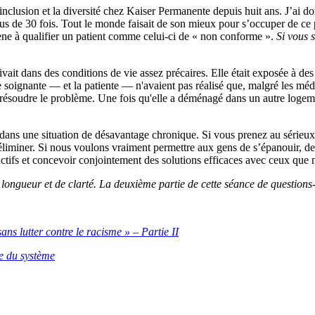
, l’inclusion et la diversité chez Kaiser Permanente depuis huit ans. J’a
us de 30 fois. Tout le monde faisait de son mieux pour s’occuper de ce pa
mène à qualifier un patient comme celui-ci de « non conforme ».
Si vous 
ait dans des conditions de vie assez précaires. Elle était exposée à des 
oignante — et la patiente — n'avaient pas réalisé que, malgré les médic
s résoudre le problème. Une fois qu'elle a déménagé dans un autre logeme
dans une situation de désavantage chronique. Si vous prenez au sérieux l
s éliminer. Si nous voulons vraiment permettre aux gens de s’épanouir, de
actifs et concevoir conjointement des solutions efficaces avec ceux que 
e longueur et de clarté. La deuxième partie de cette séance de question
ns lutter contre le racisme » – Partie II
lle du système