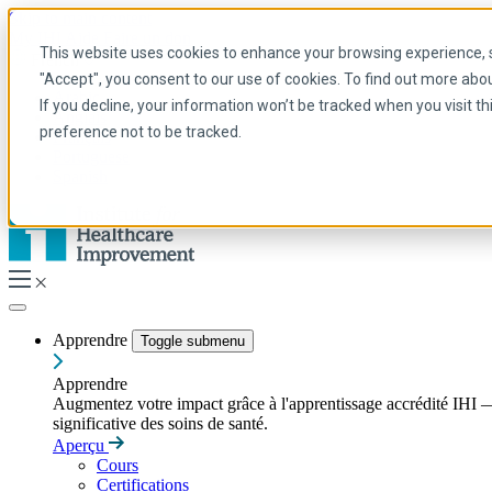
Skip to main content
My IHI
Aide
Faire un don
This website uses cookies to enhance your browsing experience, se
French
"Accept", you consent to our use of cookies. To find out more abo
Arabic
If you decline, your information won’t be tracked when you visit t
Anglais
preference not to be tracked.
Français
Portuguese
Spanish
Apprendre
Toggle submenu
Apprendre
Augmentez votre impact grâce à l'apprentissage accrédité IHI — 
significative des soins de santé.
Aperçu
Cours
Certifications