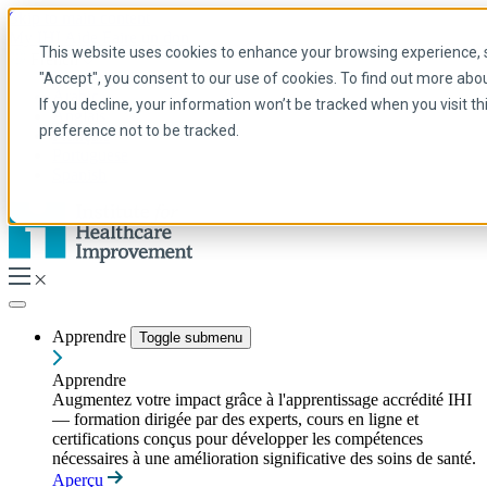
Skip to main content
My IHI
Aide
Faire un don
This website uses cookies to enhance your browsing experience, se
French
"Accept", you consent to our use of cookies. To find out more abo
Arabic
If you decline, your information won’t be tracked when you visit t
Anglais
preference not to be tracked.
Français
Portuguese
Spanish
Apprendre
Toggle submenu
Apprendre
Augmentez votre impact grâce à l'apprentissage accrédité IHI
— formation dirigée par des experts, cours en ligne et
certifications conçus pour développer les compétences
nécessaires à une amélioration significative des soins de santé.
Aperçu