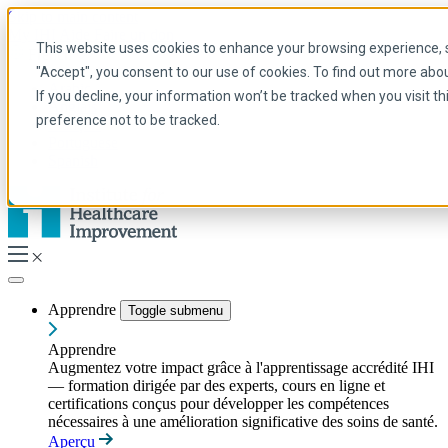
Skip to main content
My IHI
Aide
Faire un don
This website uses cookies to enhance your browsing experience, se
French
"Accept", you consent to our use of cookies. To find out more abo
Arabic
If you decline, your information won’t be tracked when you visit t
Anglais
preference not to be tracked.
Français
Portuguese
Spanish
Apprendre
Toggle submenu
Apprendre
Augmentez votre impact grâce à l'apprentissage accrédité IHI
— formation dirigée par des experts, cours en ligne et
certifications conçus pour développer les compétences
nécessaires à une amélioration significative des soins de santé.
Aperçu