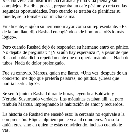
Rashad vivía con insuficiencia cardíaca y una vida plena y sin
complejos. Escribía poesía, preparaba un café pésimo y creía en las
segundas oportunidades. Pero cuando se trataba de planificar su
muerte, se lo tomaba con mucha calma.
Finalmente, eligió a su hermano mayor como su representante. «Es
de la familia», dijo Rashad encogiéndose de hombros. «Es lo más
lógico».
Pero cuando Rashad dejó de responder, su hermano entró en pánico.
No dejaba de preguntar: "¿Y si aún hay esperanza?", a pesar de que
Rashad había dicho repetidamente que no quería máquinas. Nada de
tubos. Nada de dolor prolongado.
Fue su exnovio, Marcus, quien me llamó. «Una vez, después de un
concierto, me dijo que prefería palabras, no pitidos. ¿Crees que
podría leerle algo?».
Se sentó junto a Rashad durante horas, leyendo a Baldwin y
Neruda. Susurrando verdades. Las máquinas estaban allí, sí, pero
también Marcus, impregnando la habitación de amor y recuerdos.
La historia de Rashad me enseñó esto: la cercanía no equivale a la
comprensión. Elige a alguien que te vea tal como eres. No solo
quién eres, sino en quién te estás convirtiendo, incluso cuando te
vas.