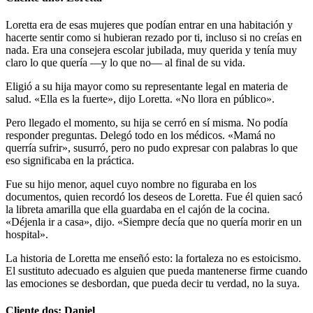
Loretta era de esas mujeres que podían entrar en una habitación y
hacerte sentir como si hubieran rezado por ti, incluso si no creías en
nada. Era una consejera escolar jubilada, muy querida y tenía muy
claro lo que quería —y lo que no— al final de su vida.
Eligió a su hija mayor como su representante legal en materia de
salud. «Ella es la fuerte», dijo Loretta. «No llora en público».
Pero llegado el momento, su hija se cerró en sí misma. No podía
responder preguntas. Delegó todo en los médicos. «Mamá no
querría sufrir», susurró, pero no pudo expresar con palabras lo que
eso significaba en la práctica.
Fue su hijo menor, aquel cuyo nombre no figuraba en los
documentos, quien recordó los deseos de Loretta. Fue él quien sacó
la libreta amarilla que ella guardaba en el cajón de la cocina.
«Déjenla ir a casa», dijo. «Siempre decía que no quería morir en un
hospital».
La historia de Loretta me enseñó esto: la fortaleza no es estoicismo.
El sustituto adecuado es alguien que pueda mantenerse firme cuando
las emociones se desbordan, que pueda decir tu verdad, no la suya.
Cliente dos: Daniel