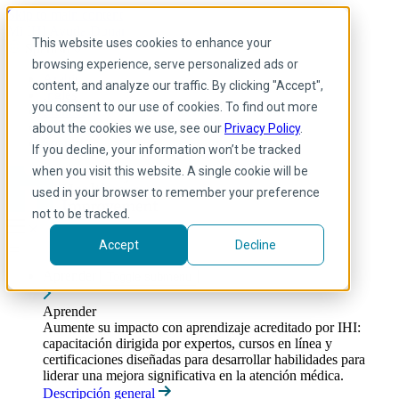
Skip to main content
Mi IHI
Ayuda
Donar
This website uses cookies to enhance your
Spanish
browsing experience, serve personalized ads or
Arabic
content, and analyze our traffic. By clicking "Accept",
Inglés
you consent to our use of cookies. To find out more
Francés
Portuguese
about the cookies we use, see our
Privacy Policy
.
Spanish
If you decline, your information won’t be tracked
when you visit this website. A single cookie will be
used in your browser to remember your preference
not to be tracked.
Accept
Decline
Aprender
Toggle submenu
Aprender
Aumente su impacto con aprendizaje acreditado por IHI:
capacitación dirigida por expertos, cursos en línea y
certificaciones diseñadas para desarrollar habilidades para
liderar una mejora significativa en la atención médica.
Descripción general