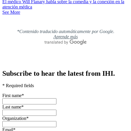
El médico Will Flanary habla sobre la comedia y la conexión en la
atención médica
See More
*Contenido traducido automáticamente por Google.
Aprende más
Subscribe to hear the latest from IHI.
* Required fields
First name
*
Last name
*
Organization
*
Email
*