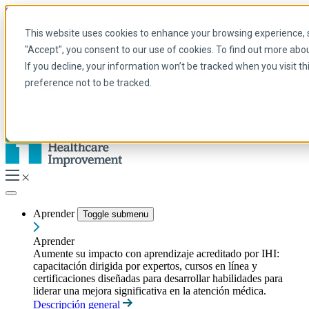
Skip to main content
Mi IHI
Ayuda
Donar
This website uses cookies to enhance your browsing experience, se
Spanish
"Accept", you consent to our use of cookies. To find out more abo
Arabic
If you decline, your information won’t be tracked when you visit t
Inglés
preference not to be tracked.
Francés
Portuguese
Spanish
Aprender
Toggle submenu
Aprender
Aumente su impacto con aprendizaje acreditado por IHI:
capacitación dirigida por expertos, cursos en línea y
certificaciones diseñadas para desarrollar habilidades para
liderar una mejora significativa en la atención médica.
Descripción general