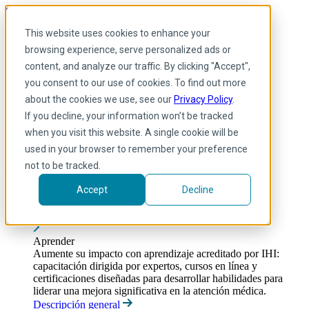
Skip to main content
Mi IHI
Ayuda
Donar
This website uses cookies to enhance your
Spanish
browsing experience, serve personalized ads or
Arabic
content, and analyze our traffic. By clicking "Accept",
Inglés
you consent to our use of cookies. To find out more
Francés
Portuguese
about the cookies we use, see our
Privacy Policy
.
Spanish
If you decline, your information won’t be tracked
when you visit this website. A single cookie will be
used in your browser to remember your preference
not to be tracked.
Accept
Decline
Aprender
Toggle submenu
Aprender
Aumente su impacto con aprendizaje acreditado por IHI:
capacitación dirigida por expertos, cursos en línea y
certificaciones diseñadas para desarrollar habilidades para
liderar una mejora significativa en la atención médica.
Descripción general