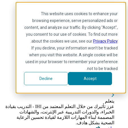
Skip to main content
My IHI
يساعد
يتبرع
This website uses cookies to enhance your
Arabic
browsing experience, serve personalized ads or
Arabic
content, and analyze our traffic. By clicking "Accept",
إنجليزي
you consent to our use of cookies. To find out more
فرنسية
.
about the cookies we use, see our
Privacy Policy
Portuguese
Spanish
If you decline, your information won’t be tracked
when you visit this website. A single cookie will be
used in your browser to remember your preference
not to be tracked.
Decline
Accept
يتعلم
Toggle submenu
يتعلم
عزز تأثيرك من خلال التعلم المعتمد من IHI - التدريب بقيادة
الخبراء، والدورات التدريبية عبر الإنترنت، والشهادات
المصممة لبناء المهارات اللازمة لقيادة تحسين الرعاية
الصحية بشكل هادف.