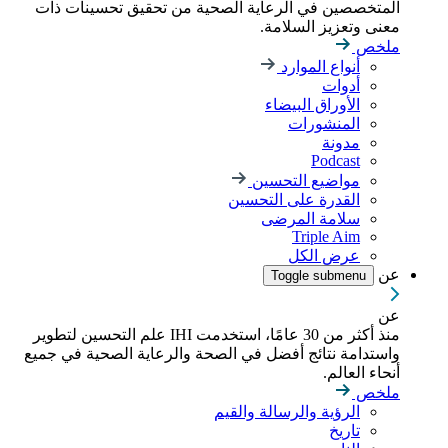
المتخصصين في الرعاية الصحية من تحقيق تحسينات ذات
معنى وتعزيز السلامة.
ملخص
أنواع الموارد
أدوات
الأوراق البيضاء
المنشورات
مدونة
Podcast
مواضيع التحسين
القدرة على التحسين
سلامة المرضى
Triple Aim
عرض الكل
عن
Toggle submenu
عن
منذ أكثر من 30 عامًا، استخدمت IHI علم التحسين لتطوير
واستدامة نتائج أفضل في الصحة والرعاية الصحية في جميع
أنحاء العالم.
ملخص
الرؤية والرسالة والقيم
تاريخ