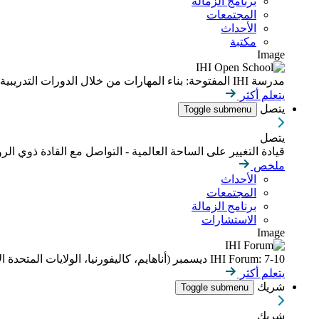
برنامج الزمالة
المجتمعات
الأحداث
مكتبة
Image
مدرسة IHI المفتوحة: بناء المهارات من خلال الدورات التدريبية عبر الإنترنت التي يمكن التحكم بوتيرتها
يتعلم أكثر
يتصل
Toggle submenu
يتصل
قيادة التغيير على الساحة العالمية - التواصل مع القادة ذوي الر
ملخص
الأحداث
المجتمعات
برنامج الزمالة
الاستشارات
Image
IHI Forum: 7-10 ديسمبر (أناهايم، كاليفورنيا، الولايات المتحدة الأمريكية)
يتعلم أكثر
شريك
Toggle submenu
شريك