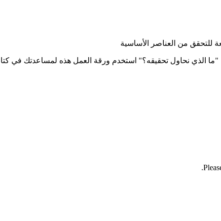
ة للتحقق من العناصر الأساسية
يان الهدف هو الإجابة على السؤال الأول في Model for Improvement، "ما الذي نحاول تحقيقه؟" استخدم و
Pleas