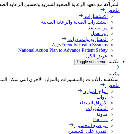
الشراكة مع معهد الرعاية الصحية لتسريع وتحسين الرعاية الصحية
ملخص
الاستشارات
استشارات الصحة والرعاية الصحية
من نساعد
أين نعمل
المشاريع والمبادرات
Age-Friendly Health Systems
National Action Plan to Advance Patient Safety
عرض الكل
مكتبة
Toggle submenu
مكتبة
استكشف الأدوات والمنشورات والموارد الأخرى التي تمكن الم
ملخص
أنواع الموارد
أدوات
الأوراق البيضاء
المنشورات
مدونة
Podcast
مواضيع التحسين
القدرة على التحسين