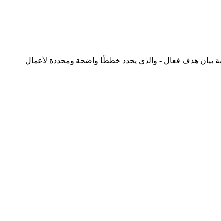
رقة العمل هذه لمساعدتك في كتابة بيان هدف فعال - والذي يحدد خططًا واضحة ومحددة لأعمال