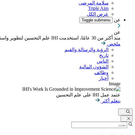
سلامة المرضى
Triple Aim
عرض الكل
عن
Toggle submenu
عن
منذ أكثر من 30 عامًا، استخدمت IHI علم التحسين لتطوير واستدامة نتائج أفضل في الصحة والرعاية الصحية في جميع أنحاء العالم.
ملخص
الرؤية والرسالة والقيم
تاريخ
الناس
الشؤون المالية
وظائف
أخبار
Image
عتمد عمل IHI على علم التحسين
يتعلم أكثر