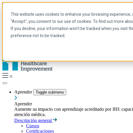
Skip to main content
Mi IHI
Ayuda
Donar
This website uses cookies to enhance your browsing experience, se
Spanish
"Accept", you consent to our use of cookies. To find out more abo
Arabic
If you decline, your information won’t be tracked when you visit t
Inglés
preference not to be tracked.
Francés
Portuguese
Spanish
Aprender
Toggle submenu
Aprender
Aumente su impacto con aprendizaje acreditado por IHI: capacitac
atención médica.
Descripción general
Cursos
Certificaciones