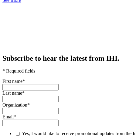
See More
Subscribe to hear the latest from IHI.
* Required fields
First name
*
Last name
*
Organization
*
Email
*
Yes, I would like to receive promotional updates from the I