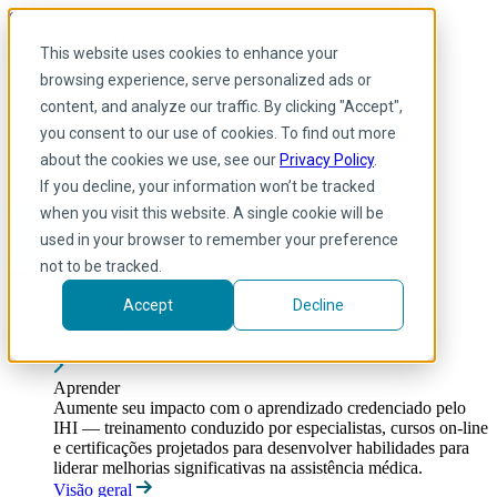
Skip to main content
My IHI
Ajuda
Doar
This website uses cookies to enhance your
Portuguese
browsing experience, serve personalized ads or
Arabic
content, and analyze our traffic. By clicking "Accept",
Inglês
you consent to our use of cookies. To find out more
Francês
Portuguese
about the cookies we use, see our
Privacy Policy
.
Spanish
If you decline, your information won’t be tracked
when you visit this website. A single cookie will be
used in your browser to remember your preference
not to be tracked.
Accept
Decline
Aprender
Toggle submenu
Aprender
Aumente seu impacto com o aprendizado credenciado pelo
IHI — treinamento conduzido por especialistas, cursos on-line
e certificações projetados para desenvolver habilidades para
liderar melhorias significativas na assistência médica.
Visão geral