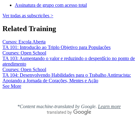
Assinatura de grupo com acesso total
Ver todas as subscrições >
Related Training
Cursos: Escola Aberta
TA 101: Introdução ao Triplo Objetivo para Populações
Courses: Open School
TA 103: Aumentando o valor e reduzindo o desperdício no ponto de
atendimento
Courses: Open School
TA 104: Desenvolvendo Habilidades para o Trabalho Antirracista:
Apoiando a Jornada de Corações, Mentes e Ação
See More
*Content machine-translated by Google.
Learn more