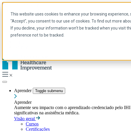
Skip to main content
My IHI
Ajuda
Doar
This website uses cookies to enhance your browsing experience, se
Portuguese
"Accept", you consent to our use of cookies. To find out more abo
Arabic
If you decline, your information won’t be tracked when you visit t
Inglês
preference not to be tracked.
Francês
Portuguese
Spanish
Aprender
Toggle submenu
Aprender
Aumente seu impacto com o aprendizado credenciado pelo IHI — t
significativas na assistência médica.
Visão geral
Cursos
Certificações