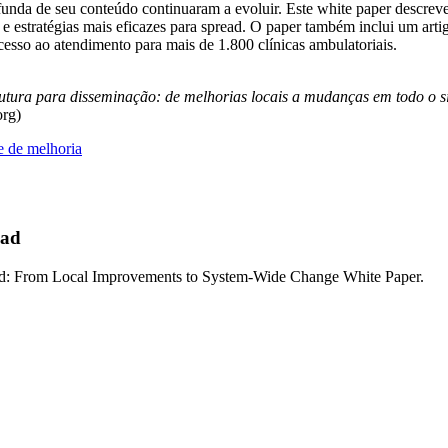
da de seu conteúdo continuaram a evoluir. Este white paper descreve 
as e estratégias mais eficazes para spread. O paper também inclui um ar
sso ao atendimento para mais de 1.800 clínicas ambulatoriais.
tura para disseminação: de melhorias locais a mudanças em todo o s
org)
 de melhoria
ead
ork for Spread: From Local Improvements to System-Wid