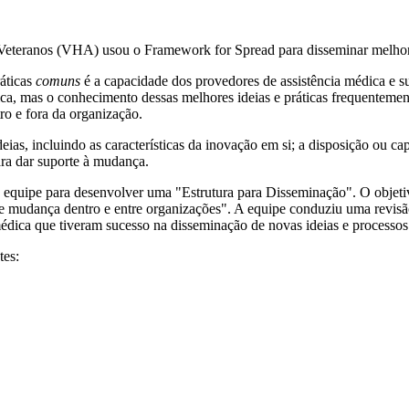
teranos (VHA) usou o Framework for Spread para disseminar melhorias
ráticas
comuns
é a capacidade dos provedores de assistência médica e s
ca, mas o conhecimento dessas melhores ideias e práticas frequentemen
ro e fora da organização.
eias, incluindo as características da inovação em si; a disposição ou 
para dar suporte à mudança.
 equipe para desenvolver uma "Estrutura para Disseminação". O objetivo
e mudança dentro e entre organizações". A equipe conduziu uma revisão 
médica que tiveram sucesso na disseminação de novas ideias e processos
tes: