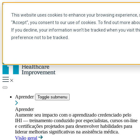
Skip to main content
My IHI
Ajuda
Doar
This website uses cookies to enhance your browsing experience, se
Portuguese
"Accept", you consent to our use of cookies. To find out more abo
Arabic
If you decline, your information won’t be tracked when you visit t
Inglês
preference not to be tracked.
Francês
Portuguese
Spanish
Aprender
Toggle submenu
Aprender
Aumente seu impacto com o aprendizado credenciado pelo
IHI — treinamento conduzido por especialistas, cursos on-line
e certificações projetados para desenvolver habilidades para
liderar melhorias significativas na assistência médica.
Visão geral