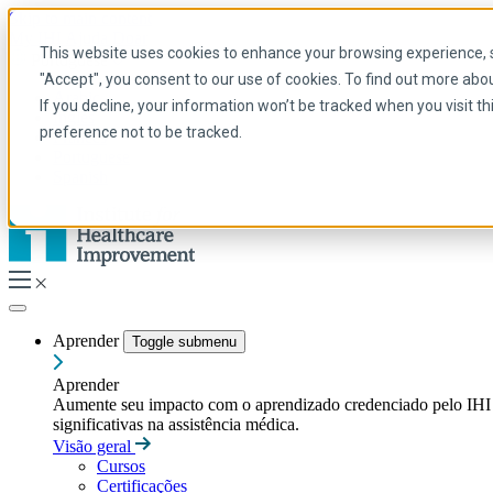
Skip to main content
My IHI
Ajuda
Doar
This website uses cookies to enhance your browsing experience, se
Portuguese
"Accept", you consent to our use of cookies. To find out more abo
Arabic
If you decline, your information won’t be tracked when you visit t
Inglês
preference not to be tracked.
Francês
Portuguese
Spanish
Aprender
Toggle submenu
Aprender
Aumente seu impacto com o aprendizado credenciado pelo IHI — t
significativas na assistência médica.
Visão geral
Cursos
Certificações