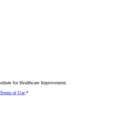
 to download the Histogram Tool.
nstitute for Healthcare Improvement.
Terms of Use
.
*