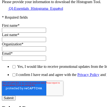
Please provide your information
QI-Essentials_Histograma_Espaคol
* Required fields
First name
*
Last name
*
Organization
*
Email
*
Yes, I would like to receive promotional updates from the I
I confirm I have read and agree with the
Privacy Policy
and