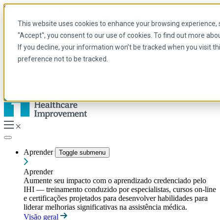
Skip to main content
My IHI
Ajuda
Doar
This website uses cookies to enhance your browsing experience, se
Portuguese
"Accept", you consent to our use of cookies. To find out more abo
Arabic
If you decline, your information won’t be tracked when you visit t
Inglês
preference not to be tracked.
Francês
Portuguese
Spanish
Aprender
Toggle submenu
Aprender
Aumente seu impacto com o aprendizado credenciado pelo
IHI — treinamento conduzido por especialistas, cursos on-line
e certificações projetados para desenvolver habilidades para
liderar melhorias significativas na assistência médica.
Visão geral