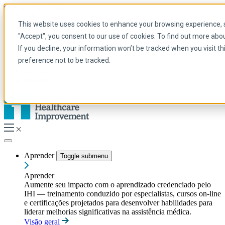
Skip to main content
My IHI
Ajuda
Doar
This website uses cookies to enhance your browsing experience, se
Portuguese
"Accept", you consent to our use of cookies. To find out more abo
Arabic
If you decline, your information won’t be tracked when you visit t
Inglês
preference not to be tracked.
Francês
Portuguese
Spanish
Aprender
Toggle submenu
Aprender
Aumente seu impacto com o aprendizado credenciado pelo
IHI — treinamento conduzido por especialistas, cursos on-line
e certificações projetados para desenvolver habilidades para
liderar melhorias significativas na assistência médica.
Visão geral