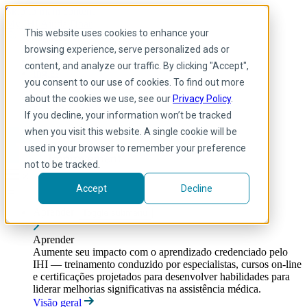
Skip to main content
My IHI
Ajuda
Doar
This website uses cookies to enhance your
Portuguese
browsing experience, serve personalized ads or
Arabic
content, and analyze our traffic. By clicking "Accept",
Inglês
you consent to our use of cookies. To find out more
Francês
Portuguese
about the cookies we use, see our
Privacy Policy
.
Spanish
If you decline, your information won’t be tracked
when you visit this website. A single cookie will be
used in your browser to remember your preference
not to be tracked.
Accept
Decline
Aprender
Toggle submenu
Aprender
Aumente seu impacto com o aprendizado credenciado pelo
IHI — treinamento conduzido por especialistas, cursos on-line
e certificações projetados para desenvolver habilidades para
liderar melhorias significativas na assistência médica.
Visão geral