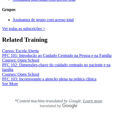
Grupos
Assinatura de grupo com acesso total
Ver todas as subscrições >
Related Training
Cursos: Escola Aberta
PFC 101: Introdução ao Cuidado Centrado na Pessoa e na Família
Courses: Open School
PFC 102: Dimensões-chave do cuidado centrado no paciente e na
família
Courses: Open School
PFC 103: Incorporando a atenção plena na prática clínica
See More
*Content machine-translated by Google.
Learn more