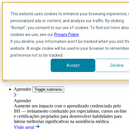
Skip to main content
My IHI
Ajuda
Doar
This website uses cookies to enhance your browsing experience, 
Portuguese
personalized ads or content, and analyze our traffic. By clicking
Arabic
"Accept", you consent to our use of cookies. To find out more abo
Inglês
cookies we use, see our
Privacy Policy
.
Francês
Portuguese
If you decline, your information won’t be tracked when you visit th
Spanish
website. A single cookie will be used in your browser to remembe
preference not to be tracked.
Accept
Decline
Aprender
Toggle submenu
Aprender
Aumente seu impacto com o aprendizado credenciado pelo
IHI — treinamento conduzido por especialistas, cursos on-line
e certificações projetados para desenvolver habilidades para
liderar melhorias significativas na assistência médica.
Visão geral