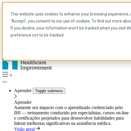
Skip to main content
My IHI
Ajuda
Doar
This website uses cookies to enhance your browsing experience, se
Portuguese
"Accept", you consent to our use of cookies. To find out more abo
Arabic
If you decline, your information won’t be tracked when you visit t
Inglês
preference not to be tracked.
Francês
Portuguese
Spanish
Aprender
Toggle submenu
Aprender
Aumente seu impacto com o aprendizado credenciado pelo
IHI — treinamento conduzido por especialistas, cursos on-line
e certificações projetados para desenvolver habilidades para
liderar melhorias significativas na assistência médica.
Visão geral