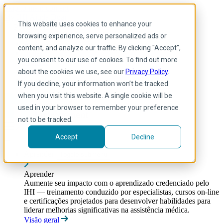
Skip to main content
My IHI
Ajuda
Doar
This website uses cookies to enhance your
Portuguese
browsing experience, serve personalized ads or
Arabic
content, and analyze our traffic. By clicking "Accept",
Inglês
you consent to our use of cookies. To find out more
Francês
Portuguese
about the cookies we use, see our
Privacy Policy
.
Spanish
If you decline, your information won’t be tracked
when you visit this website. A single cookie will be
used in your browser to remember your preference
not to be tracked.
Accept
Decline
Aprender
Toggle submenu
Aprender
Aumente seu impacto com o aprendizado credenciado pelo
IHI — treinamento conduzido por especialistas, cursos on-line
e certificações projetados para desenvolver habilidades para
liderar melhorias significativas na assistência médica.
Visão geral