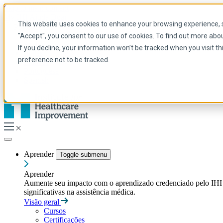
Skip to main content
My IHI
Ajuda
Doar
This website uses cookies to enhance your browsing experience, se
Portuguese
"Accept", you consent to our use of cookies. To find out more abo
Arabic
If you decline, your information won’t be tracked when you visit t
Inglês
preference not to be tracked.
Francês
Portuguese
Spanish
Aprender
Toggle submenu
Aprender
Aumente seu impacto com o aprendizado credenciado pelo IHI — t
significativas na assistência médica.
Visão geral
Cursos
Certificações