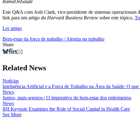
RamaOnSaúde
Este Q&A com Josh Clark, vice-presidente de sistemas operacionais de
link para um artigo
da Harvard Business Review
sobre este tópico,
To
Ler artigo
Bem-estar da força de trabalho / Alegria no trabalho
Share
Related News
Notícias
Inteligência Artificial e a Força de Trabalho na Área da Saúde: O qu
News
Juntos, mais seguros | O imperativo do bem-estar dos enfermeiros
News
IHI Keynote Examines the Role of Social Capital in Health Care
See More