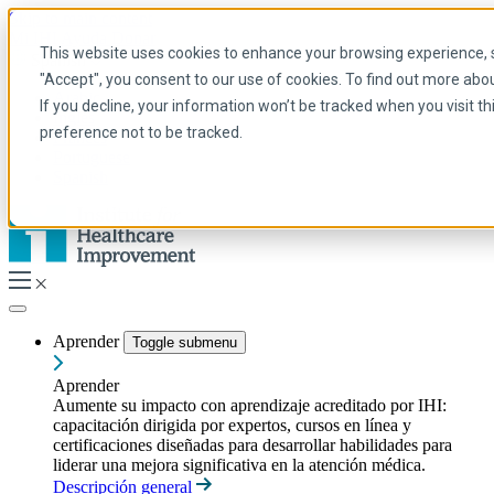
Skip to main content
Mi IHI
Ayuda
Donar
This website uses cookies to enhance your browsing experience, se
Spanish
"Accept", you consent to our use of cookies. To find out more abo
Arabic
If you decline, your information won’t be tracked when you visit t
Inglés
preference not to be tracked.
Francés
Portuguese
Spanish
Aprender
Toggle submenu
Aprender
Aumente su impacto con aprendizaje acreditado por IHI:
capacitación dirigida por expertos, cursos en línea y
certificaciones diseñadas para desarrollar habilidades para
liderar una mejora significativa en la atención médica.
Descripción general