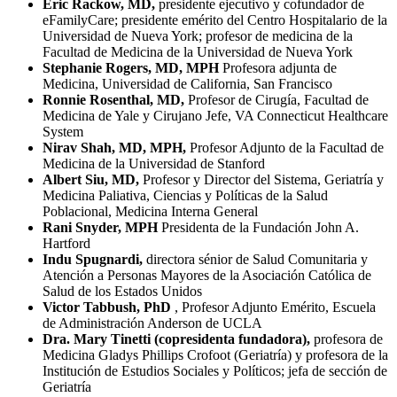
Eric Rackow, MD,
presidente ejecutivo y cofundador de
eFamilyCare; presidente emérito del Centro Hospitalario de la
Universidad de Nueva York; profesor de medicina de la
Facultad de Medicina de la Universidad de Nueva York
Stephanie Rogers, MD, MPH
Profesora adjunta de
Medicina, Universidad de California, San Francisco
Ronnie Rosenthal, MD,
Profesor de Cirugía, Facultad de
Medicina de Yale y Cirujano Jefe, VA Connecticut Healthcare
System
Nirav Shah, MD, MPH,
Profesor Adjunto de la Facultad de
Medicina de la Universidad de Stanford
Albert Siu, MD,
Profesor y Director del Sistema, Geriatría y
Medicina Paliativa, Ciencias y Políticas de la Salud
Poblacional, Medicina Interna General
Rani Snyder, MPH
Presidenta de la Fundación John A.
Hartford
Indu Spugnardi,
directora sénior de Salud Comunitaria y
Atención a Personas Mayores de la Asociación Católica de
Salud de los Estados Unidos
Victor Tabbush, PhD
, Profesor Adjunto Emérito, Escuela
de Administración Anderson de UCLA
Dra. Mary Tinetti (copresidenta fundadora),
profesora de
Medicina Gladys Phillips Crofoot (Geriatría) y profesora de la
Institución de Estudios Sociales y Políticos; jefa de sección de
Geriatría