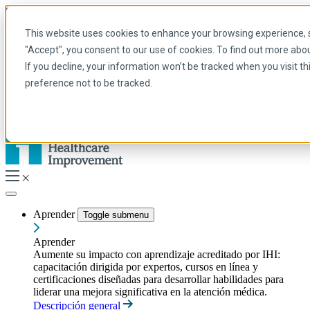
Skip to main content
Mi IHI
Ayuda
Donar
This website uses cookies to enhance your browsing experience, se
Spanish
"Accept", you consent to our use of cookies. To find out more abo
Arabic
If you decline, your information won’t be tracked when you visit t
Inglés
preference not to be tracked.
Francés
Portuguese
Spanish
Aprender
Toggle submenu
Aprender
Aumente su impacto con aprendizaje acreditado por IHI:
capacitación dirigida por expertos, cursos en línea y
certificaciones diseñadas para desarrollar habilidades para
liderar una mejora significativa en la atención médica.
Descripción general