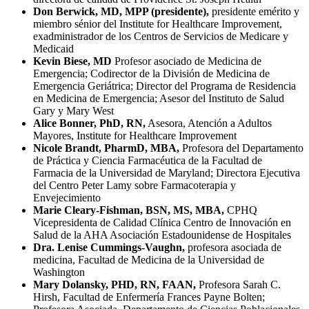
Don Berwick, MD, MPP (presidente),
presidente emérito y
miembro sénior del Institute for Healthcare Improvement,
exadministrador de los Centros de Servicios de Medicare y
Medicaid
Kevin Biese, MD
Profesor asociado de Medicina de
Emergencia; Codirector de la División de Medicina de
Emergencia Geriátrica; Director del Programa de Residencia
en Medicina de Emergencia; Asesor del Instituto de Salud
Gary y Mary West
Alice Bonner, PhD, RN,
Asesora, Atención a Adultos
Mayores, Institute for Healthcare Improvement
Nicole Brandt, PharmD, MBA,
Profesora del Departamento
de Práctica y Ciencia Farmacéutica de la Facultad de
Farmacia de la Universidad de Maryland; Directora Ejecutiva
del Centro Peter Lamy sobre Farmacoterapia y
Envejecimiento
Marie Cleary-Fishman, BSN, MS, MBA,
CPHQ
Vicepresidenta de Calidad Clínica Centro de Innovación en
Salud de la AHA Asociación Estadounidense de Hospitales
Dra. Lenise Cummings-Vaughn,
profesora asociada de
medicina, Facultad de Medicina de la Universidad de
Washington
Mary Dolansky, PHD, RN, FAAN,
Profesora Sarah C.
Hirsh, Facultad de Enfermería Frances Payne Bolten;