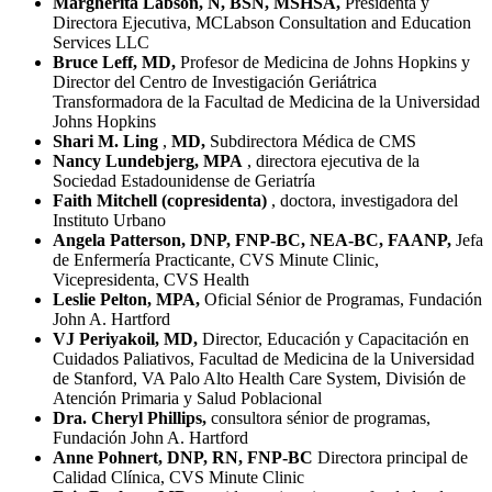
Margherita Labson, N, BSN, MSHSA,
Presidenta y
Directora Ejecutiva, MCLabson Consultation and Education
Services LLC
Bruce Leff, MD,
Profesor de Medicina de Johns Hopkins y
Director del Centro de Investigación Geriátrica
Transformadora de la Facultad de Medicina de la Universidad
Johns Hopkins
Shari M. Ling
,
MD,
Subdirectora Médica de CMS
Nancy Lundebjerg, MPA
, directora ejecutiva de la
Sociedad Estadounidense de Geriatría
Faith Mitchell (copresidenta)
, doctora, investigadora del
Instituto Urbano
Angela Patterson, DNP, FNP-BC, NEA-BC, FAANP,
Jefa
de Enfermería Practicante, CVS Minute Clinic,
Vicepresidenta, CVS Health
Leslie Pelton, MPA,
Oficial Sénior de Programas, Fundación
John A. Hartford
VJ Periyakoil, MD,
Director, Educación y Capacitación en
Cuidados Paliativos, Facultad de Medicina de la Universidad
de Stanford, VA Palo Alto Health Care System, División de
Atención Primaria y Salud Poblacional
Dra. Cheryl Phillips,
consultora sénior de programas,
Fundación John A. Hartford
Anne Pohnert, DNP, RN, FNP-BC
Directora principal de
Calidad Clínica, CVS Minute Clinic