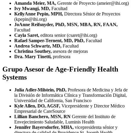
Amanda Meier, MA,
Gerente de Proyecto (ameier@ihi.org)
Ivy Mwangi, MD,
Facultad
KellyAnne Pepin, MPH,
Directora Sénior de Proyectos
(kpepin@ihi.org)
JoAnne Reifsnyder, PhD,
MSN, MBA, RN, FAAN,
Facultad
Cayla Saret,
editora senior (csaret@ihi.org)
Rafael Samper-Ternent, MD, PhD,
Facultad
Andrea Schwartz, MD,
Facultad
Christina Southey,
asesora de mejoras
Dra. Mary Tinetti,
profesora
Grupo Asesor de Age-Friendly Health
Systems
Julia Adler-Milstein, PhD,
Profesora de Medicina y Jefa de
la División de Informática Clínica y Transformación Digital,
Universidad de California, San Francisco
Kyle Allen, DO, AGSF,
Vicepresidente y Director Médico
Empresarial de CareSource
Lillian Banchero, MSN, RN
Gerente del Instituto de
Envejecimiento Saludable, Luminis Health
Jennifer Bayersdorfer, MHA,
vicepresidenta sénior y
directora de calidad de Providence St. Joseph Health