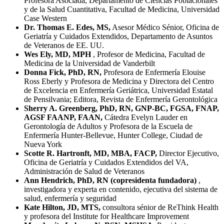
Profesora Asociada, Departamento de Ciencias Poblacionales
y de la Salud Cuantitativa, Facultad de Medicina, Universidad
Case Western
Dr. Thomas E. Edes, MS,
Asesor Médico Sénior, Oficina de
Geriatría y Cuidados Extendidos, Departamento de Asuntos
de Veteranos de EE. UU.
Wes Ely, MD, MPH
, Profesor de Medicina, Facultad de
Medicina de la Universidad de Vanderbilt
Donna Fick, PhD, RN,
Profesora de Enfermería Elouise
Ross Eberly y Profesora de Medicina y Directora del Centro
de Excelencia en Enfermería Geriátrica, Universidad Estatal
de Pensilvania; Editora, Revista de Enfermería Gerontológica
Sherry A. Greenberg, PhD, RN, GNP-BC, FGSA, FNAP,
AGSF FAANP, FAAN,
Cátedra Evelyn Lauder en
Gerontología de Adultos y Profesora de la Escuela de
Enfermería Hunter-Bellevue, Hunter College, Ciudad de
Nueva York
Scotte R. Hartronft, MD, MBA, FACP,
Director Ejecutivo,
Oficina de Geriatría y Cuidados Extendidos del VA,
Administración de Salud de Veteranos
Ann Hendrich, PhD, RN (copresidenta fundadora)
,
investigadora y experta en contenido, ejecutiva del sistema de
salud, enfermería y seguridad
Kate Hilton, JD, MTS,
consultora sénior de ReThink Health
y profesora del Institute for Healthcare Improvement