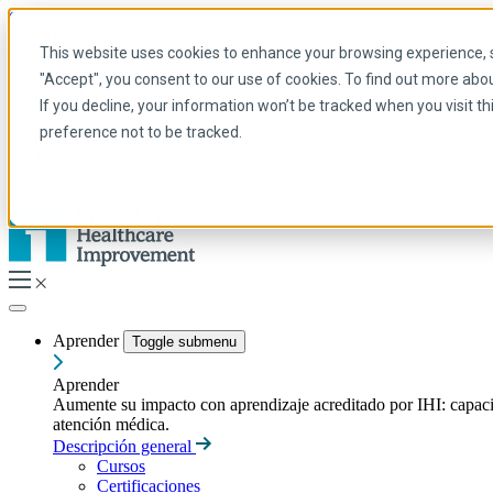
Skip to main content
Mi IHI
Ayuda
Donar
This website uses cookies to enhance your browsing experience, se
Spanish
"Accept", you consent to our use of cookies. To find out more abo
Arabic
If you decline, your information won’t be tracked when you visit t
Inglés
preference not to be tracked.
Francés
Portuguese
Spanish
Aprender
Toggle submenu
Aprender
Aumente su impacto con aprendizaje acreditado por IHI: capacitac
atención médica.
Descripción general
Cursos
Certificaciones