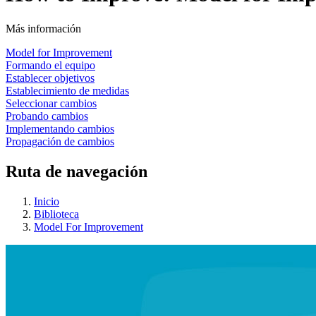
Más información
Model for Improvement
Formando el equipo
Establecer objetivos
Establecimiento de medidas
Seleccionar cambios
Probando cambios
Implementando cambios
Propagación de cambios
Ruta de navegación
Inicio
Biblioteca
Model For Improvement