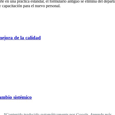
te en una práctica estándar, el formulario antiguo se elimina del depar
 y capacitación para el nuevo personal.
mejora de la calidad
cambio sistémico
*Contenido traducido automáticamente por Google.
Aprende más