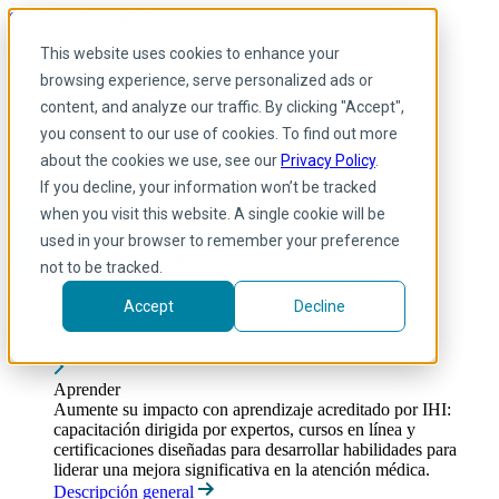
Skip to main content
Mi IHI
Ayuda
Donar
This website uses cookies to enhance your
Spanish
browsing experience, serve personalized ads or
Arabic
content, and analyze our traffic. By clicking "Accept",
Inglés
you consent to our use of cookies. To find out more
Francés
Portuguese
about the cookies we use, see our
Privacy Policy
.
Spanish
If you decline, your information won’t be tracked
when you visit this website. A single cookie will be
used in your browser to remember your preference
not to be tracked.
Accept
Decline
Aprender
Toggle submenu
Aprender
Aumente su impacto con aprendizaje acreditado por IHI:
capacitación dirigida por expertos, cursos en línea y
certificaciones diseñadas para desarrollar habilidades para
liderar una mejora significativa en la atención médica.
Descripción general