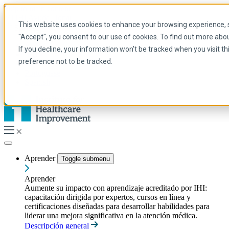
Skip to main content
Mi IHI
Ayuda
Donar
This website uses cookies to enhance your browsing experience, se
Spanish
"Accept", you consent to our use of cookies. To find out more abo
Arabic
If you decline, your information won’t be tracked when you visit t
Inglés
preference not to be tracked.
Francés
Portuguese
Spanish
Aprender
Toggle submenu
Aprender
Aumente su impacto con aprendizaje acreditado por IHI:
capacitación dirigida por expertos, cursos en línea y
certificaciones diseñadas para desarrollar habilidades para
liderar una mejora significativa en la atención médica.
Descripción general