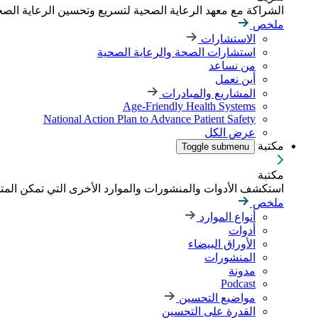
الشراكة مع معهد الرعاية الصحية لتسريع وتحسين الرعاية الصحية
ملخص
الاستشارات
استشارات الصحة والرعاية الصحية
من نساعد
أين نعمل
المشاريع والمبادرات
Age-Friendly Health Systems
National Action Plan to Advance Patient Safety
عرض الكل
مكتبة
Toggle submenu
مكتبة
استكشف الأدوات والمنشورات والموارد الأخرى التي تمكن الم
ملخص
أنواع الموارد
أدوات
الأوراق البيضاء
المنشورات
مدونة
Podcast
مواضيع التحسين
القدرة على التحسين