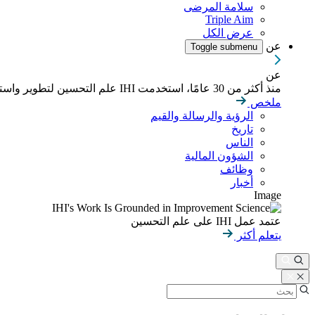
سلامة المرضى
Triple Aim
عرض الكل
عن
Toggle submenu
عن
منذ أكثر من 30 عامًا، استخدمت IHI علم التحسين لتطوير واستدامة نتائج أفضل في الصحة والرعاية الصحية في جميع أنحاء العالم.
ملخص
الرؤية والرسالة والقيم
تاريخ
الناس
الشؤون المالية
وظائف
أخبار
Image
عتمد عمل IHI على علم التحسين
يتعلم أكثر