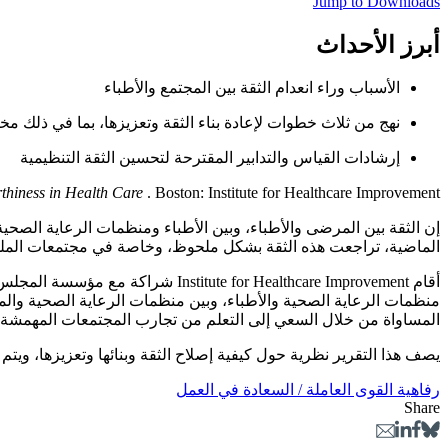
Jump to Downloads
أبرز الأحداث
الأسباب وراء انعدام الثقة بين المجتمع والأطباء
نهج من ثلاث خطوات لإعادة بناء الثقة وتعزيزها، بما في ذلك م
إرشادات القياس والتدابير المقترحة لتحسين الثقة التنظيمية
. Boston: Institute for Healthcare Improvement؛ 2022. (متاح على ihi.org)
thiness in Health Care
إن الثقة بين المرضى والأطباء، وبين الأطباء ومنظمات الرعاية الصحي
الماضية، تراجعت هذه الثقة بشكل ملحوظ، وخاصة في مجتمعات الملو
أقام  for Healthcare Improvement
منظمات الرعاية الصحية والأطباء، وبين منظمات الرعاية الصحية وال
المساواة من خلال السعي إلى التعلم من تجارب المجتمعات المهمشة تا
يصف هذا التقرير نظرية حول كيفية إصلاح الثقة وبنائها وتعزيزها، ويت
رفاهية القوى العاملة / السعادة في العمل
Share