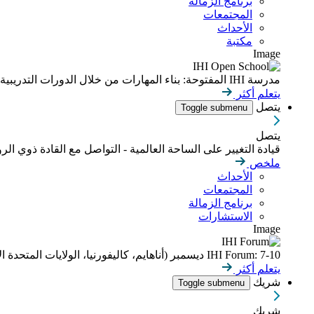
برنامج الزمالة
المجتمعات
الأحداث
مكتبة
Image
مدرسة IHI المفتوحة: بناء المهارات من خلال الدورات التدريبية عبر الإنترنت التي يمكن التحكم بوتيرتها
يتعلم أكثر
يتصل
Toggle submenu
يتصل
قيادة التغيير على الساحة العالمية - التواصل مع القادة ذوي الر
ملخص
الأحداث
المجتمعات
برنامج الزمالة
الاستشارات
Image
IHI Forum: 7-10 ديسمبر (أناهايم، كاليفورنيا، الولايات المتحدة الأمريكية)
يتعلم أكثر
شريك
Toggle submenu
شريك