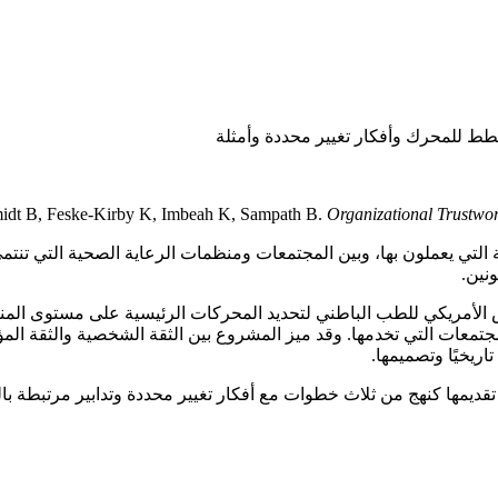
خطط للمحرك وأفكار تغيير محددة وأمثلة
idt B, Feske-Kirby K, Imbeah K, Sampath B.
Organizational Trustwor
ة التي يعملون بها، وبين المجتمعات ومنظمات الرعاية الصحية التي تنت
نين.
Institute شراكة مع مؤسسة المجلس الأمريكي للطب الباطني لتحديد المحركات الرئيسية عل
مجتمعات التي تخدمها. وقد ميز المشروع بين الثقة الشخصية والثقة ال
ريخيًا وتصميمها.
م تقديمها كنهج من ثلاث خطوات مع أفكار تغيير محددة وتدابير مرتبطة با