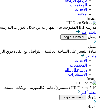
برنامج الزمالة
المجتمعات
الأحداث
مكتبة
Image
مدرسة IHI المفتوحة: بناء المهارات من خلال الدورات التدريبية عبر الإنترنت التي يمكن التحكم بوتيرتها
يتعلم أكثر
يتصل
Toggle submenu
يتصل
قيادة التغيير على الساحة العالمية - التواصل مع القادة ذوي الر
ملخص
الأحداث
المجتمعات
برنامج الزمالة
الاستشارات
Image
IHI Forum: 7-10 ديسمبر (أناهايم، كاليفورنيا، الولايات المتحدة الأمريكية)
يتعلم أكثر
شريك
Toggle submenu
شريك