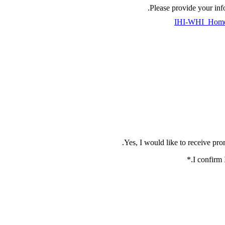
Please provide your in
IHI-WHI_Home-B
*
.
I confirm 