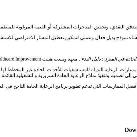
والتدفق النقدي، وتحقيق المدخرات المشتركة أو القيمة المرغوبة للمنظم
 لإنشاء نموذج بديل فعال وعملي لتمكين تعطيل المسار الافتراضي للاستش
الحادة في المنزل: دليل البدء
. معهد ويست هيلث Institute for Healthcare Improvement؛ 2022.
 ويست هيلث Institute for Healthcare Improvement لتحديد مسارات الرعاية البديلة للمستشفيات للأحد
إلى تصميم وتنفيذ نماذج الرعاية الحادة السريرية والتشغيلية القائمة 
ل الممارسات التي تدعم تطوير برنامج الرعاية الحادة الناجح في المنزل
Down