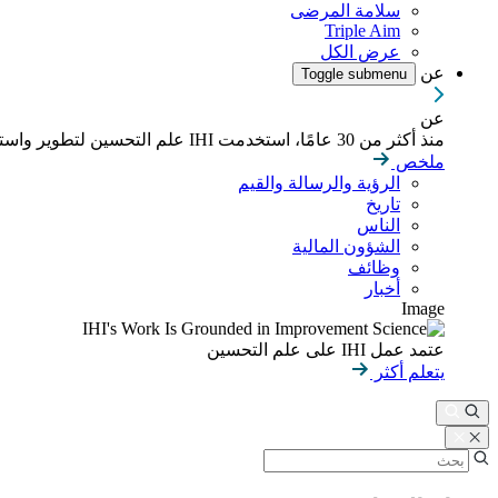
سلامة المرضى
Triple Aim
عرض الكل
عن
Toggle submenu
عن
منذ أكثر من 30 عامًا، استخدمت IHI علم التحسين لتطوير واستدامة نتائج أفضل في الصحة والرعاية الصحية في جميع أنحاء العالم.
ملخص
الرؤية والرسالة والقيم
تاريخ
الناس
الشؤون المالية
وظائف
أخبار
Image
عتمد عمل IHI على علم التحسين
يتعلم أكثر