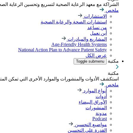
الشراكة مع معهد الرعاية الصحية لتسريع وتحسين الرعاية الصحية
ملخص
الاستشارات
استشارات الصحة والرعاية الصحية
من نساعد
أين نعمل
المشاريع والمبادرات
Age-Friendly Health Systems
National Action Plan to Advance Patient Safety
عرض الكل
مكتبة
Toggle submenu
مكتبة
استكشف الأدوات والمنشورات والموارد الأخرى التي تمكن الم
ملخص
أنواع الموارد
أدوات
الأوراق البيضاء
المنشورات
مدونة
Podcast
مواضيع التحسين
القدرة على التحسين