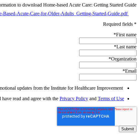
formation to download Home-based Acute Care: Getting Started Guide.
ased-Acute-Care-for-Older-Adults_Getting-Started-Guide.pdf
* Required fields
*
First name
*
Last name
*
Organization
*
Email
Yes, I would like to receive promotional updates from the Institute for Healthcare Improvement.
I have read and agree with the
Privacy Policy
and
Terms of Use