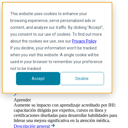
Skip to main content
Mi IHI
Ayuda
Donar
This website uses cookies to enhance your
Spanish
browsing experience, serve personalized ads or
Arabic
content, and analyze our traffic. By clicking "Accept",
Inglés
you consent to our use of cookies. To find out more
Francés
Portuguese
about the cookies we use, see our
Privacy Policy
.
Spanish
If you decline, your information won’t be tracked
when you visit this website. A single cookie will be
used in your browser to remember your preference
not to be tracked.
Accept
Decline
Aprender
Toggle submenu
Aprender
Aumente su impacto con aprendizaje acreditado por IHI:
capacitación dirigida por expertos, cursos en línea y
certificaciones diseñadas para desarrollar habilidades para
liderar una mejora significativa en la atención médica.
Descripción general