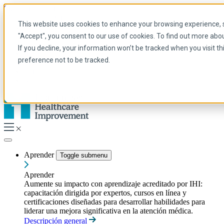
Skip to main content
Mi IHI
Ayuda
Donar
This website uses cookies to enhance your browsing experience, se
Spanish
"Accept", you consent to our use of cookies. To find out more abo
Arabic
If you decline, your information won’t be tracked when you visit t
Inglés
preference not to be tracked.
Francés
Portuguese
Spanish
Aprender
Toggle submenu
Aprender
Aumente su impacto con aprendizaje acreditado por IHI:
capacitación dirigida por expertos, cursos en línea y
certificaciones diseñadas para desarrollar habilidades para
liderar una mejora significativa en la atención médica.
Descripción general