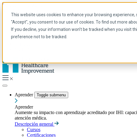
Skip to main content
Mi IHI
Ayuda
Donar
This website uses cookies to enhance your browsing experience, se
Spanish
"Accept", you consent to our use of cookies. To find out more abo
Arabic
If you decline, your information won’t be tracked when you visit t
Inglés
preference not to be tracked.
Francés
Portuguese
Spanish
Aprender
Toggle submenu
Aprender
Aumente su impacto con aprendizaje acreditado por IHI: capacitac
atención médica.
Descripción general
Cursos
Certificaciones