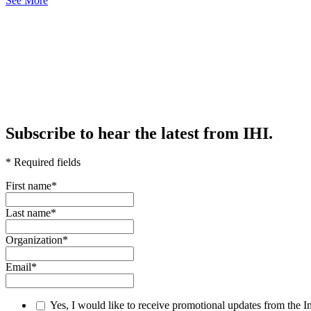
See More
Subscribe to hear the latest from IHI.
* Required fields
First name
*
Last name
*
Organization
*
Email
*
Yes, I would like to receive promotional updates from the I