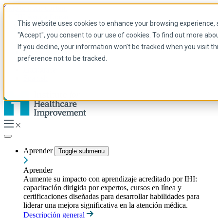
Skip to main content
Mi IHI
Ayuda
Donar
This website uses cookies to enhance your browsing experience, se
Spanish
"Accept", you consent to our use of cookies. To find out more abo
Arabic
If you decline, your information won’t be tracked when you visit t
Inglés
preference not to be tracked.
Francés
Portuguese
Spanish
Aprender
Toggle submenu
Aprender
Aumente su impacto con aprendizaje acreditado por IHI:
capacitación dirigida por expertos, cursos en línea y
certificaciones diseñadas para desarrollar habilidades para
liderar una mejora significativa en la atención médica.
Descripción general