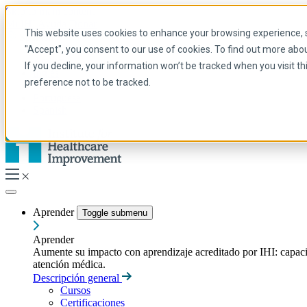
Skip to main content
Mi IHI
Ayuda
Donar
This website uses cookies to enhance your browsing experience, se
Spanish
"Accept", you consent to our use of cookies. To find out more abo
Arabic
If you decline, your information won’t be tracked when you visit t
Inglés
preference not to be tracked.
Francés
Portuguese
Spanish
Aprender
Toggle submenu
Aprender
Aumente su impacto con aprendizaje acreditado por IHI: capacitac
atención médica.
Descripción general
Cursos
Certificaciones