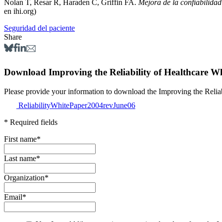
Nolan T, Resar R, Haraden C, Griffin FA.
Mejora de la confiabilidad
en ihi.org)
Seguridad del paciente
Share
Download Improving the Reliability of Healthcare W
Please provide your information to download th
ReliabilityWhitePaper2004revJune06
* Required fields
First name
*
Last name
*
Organization
*
Email
*