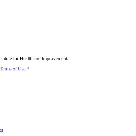
nstitute for Healthcare Improvement.
Terms of Use
.
*
os