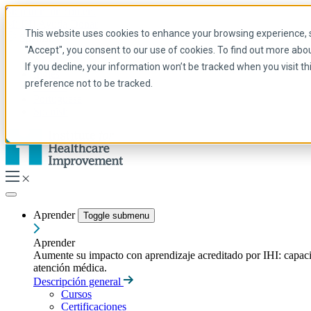
Skip to main content
Mi IHI
Ayuda
Donar
This website uses cookies to enhance your browsing experience, se
Spanish
"Accept", you consent to our use of cookies. To find out more abo
Arabic
If you decline, your information won’t be tracked when you visit t
Inglés
preference not to be tracked.
Francés
Portuguese
Spanish
Aprender
Toggle submenu
Aprender
Aumente su impacto con aprendizaje acreditado por IHI: capacitac
atención médica.
Descripción general
Cursos
Certificaciones