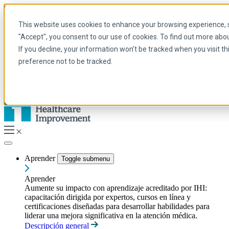
Skip to main content
Mi IHI
Ayuda
Donar
This website uses cookies to enhance your browsing experience, se
Spanish
"Accept", you consent to our use of cookies. To find out more abo
Arabic
If you decline, your information won’t be tracked when you visit t
Inglés
preference not to be tracked.
Francés
Portuguese
Spanish
Aprender
Toggle submenu
Aprender
Aumente su impacto con aprendizaje acreditado por IHI:
capacitación dirigida por expertos, cursos en línea y
certificaciones diseñadas para desarrollar habilidades para
liderar una mejora significativa en la atención médica.
Descripción general