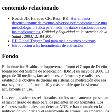
contenido relacionado
Rozich JD, Haraden CR, Resar RK.
Herramienta
desencadenante de eventos adversos por medicamentos: una
metodología práctica para medir los daños relacionados con
los medicamentos.
Calidad y Seguridad en la Atención de la
Salud
. 2003;12:194-200.
IHI Global Trigger Tool para medir eventos adversos
Introducción a las herramientas de activación
Fondo
El Institute for Healthcare Improvement formó el Grupo de Diseño
Idealizado del Sistema de Medicación (IDMS) en mayo de 2000. El
grupo de 30 médicos, farmacéuticos, enfermeras y estadísticos
estableció el objetivo de diseñar un sistema de medicación que sea
más seguro en un factor de 10 y más rentable que los sistemas
actualmente en uso.
Los eventos adversos relacionados con los medicamentos presentan
el mayor riesgo de daño para los pacientes en los hospitales. Los
esfuerzos tradicionales para detectar ADE se han centrado en la
notificación voluntaria y el seguimiento de errores. Sin embargo, los