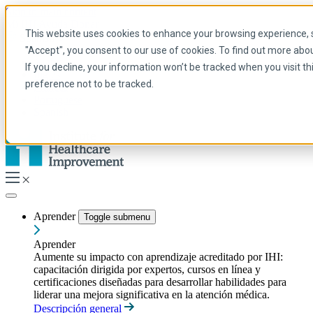
Skip to main content
Mi IHI
Ayuda
Donar
This website uses cookies to enhance your browsing experience, se
Spanish
"Accept", you consent to our use of cookies. To find out more abo
Arabic
If you decline, your information won’t be tracked when you visit t
Inglés
preference not to be tracked.
Francés
Portuguese
Spanish
Aprender
Toggle submenu
Aprender
Aumente su impacto con aprendizaje acreditado por IHI:
capacitación dirigida por expertos, cursos en línea y
certificaciones diseñadas para desarrollar habilidades para
liderar una mejora significativa en la atención médica.
Descripción general