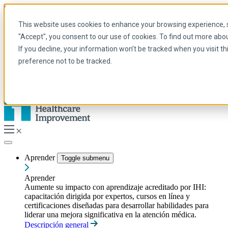
Skip to main content
Mi IHI
Ayuda
Donar
This website uses cookies to enhance your browsing experience, se
Spanish
"Accept", you consent to our use of cookies. To find out more abo
Arabic
If you decline, your information won’t be tracked when you visit t
Inglés
preference not to be tracked.
Francés
Portuguese
Spanish
Aprender
Toggle submenu
Aprender
Aumente su impacto con aprendizaje acreditado por IHI:
capacitación dirigida por expertos, cursos en línea y
certificaciones diseñadas para desarrollar habilidades para
liderar una mejora significativa en la atención médica.
Descripción general