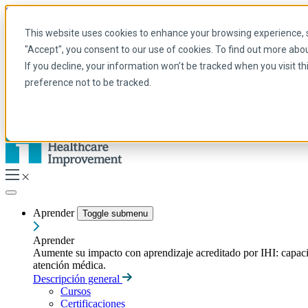
Skip to main content
Mi IHI
Ayuda
Donar
This website uses cookies to enhance your browsing experience, se
Spanish
"Accept", you consent to our use of cookies. To find out more abo
Arabic
If you decline, your information won’t be tracked when you visit t
Inglés
preference not to be tracked.
Francés
Portuguese
Spanish
Aprender
Toggle submenu
Aprender
Aumente su impacto con aprendizaje acreditado por IHI: capacitac
atención médica.
Descripción general
Cursos
Certificaciones